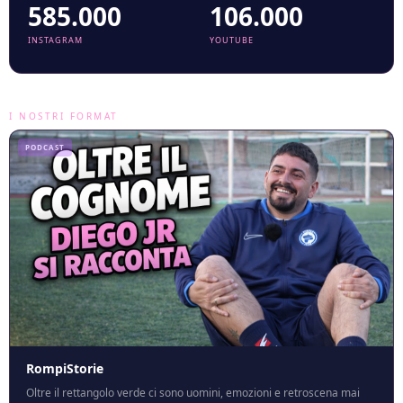
585.000
106.000
INSTAGRAM
YOUTUBE
I NOSTRI FORMAT
PODCAST
RompiStorie
Oltre il rettangolo verde ci sono uomini, emozioni e retroscena mai