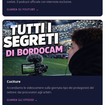
svelati. Il podcast ufficiale con interviste esclusive.
GUARDA SU YOUTUBE →
VIDEO
Cuciture
Accendiamo le videocamere sulla giornata tipo dei protagonisti del
settore: dai procuratori agli arbitri.
GUARDA GLI EPISODI →