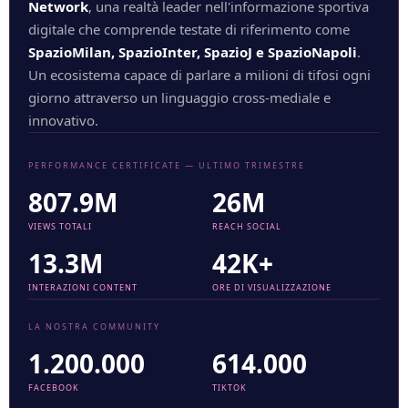
Network
, una realtà leader nell'informazione sportiva
digitale che comprende testate di riferimento come
SpazioMilan, SpazioInter, SpazioJ e SpazioNapoli
.
Un ecosistema capace di parlare a milioni di tifosi ogni
giorno attraverso un linguaggio cross-mediale e
innovativo.
PERFORMANCE CERTIFICATE — ULTIMO TRIMESTRE
807.9M
26M
VIEWS TOTALI
REACH SOCIAL
13.3M
42K+
INTERAZIONI CONTENT
ORE DI VISUALIZZAZIONE
LA NOSTRA COMMUNITY
1.200.000
614.000
FACEBOOK
TIKTOK