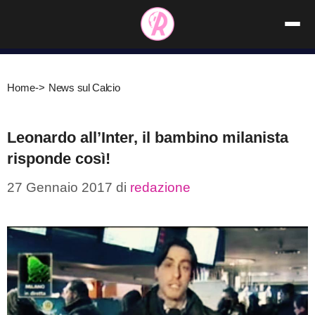
Vai
al
contenuto
Home
->
News sul Calcio
Leonardo all’Inter, il bambino milanista
risponde così!
27 Gennaio 2017
di
redazione