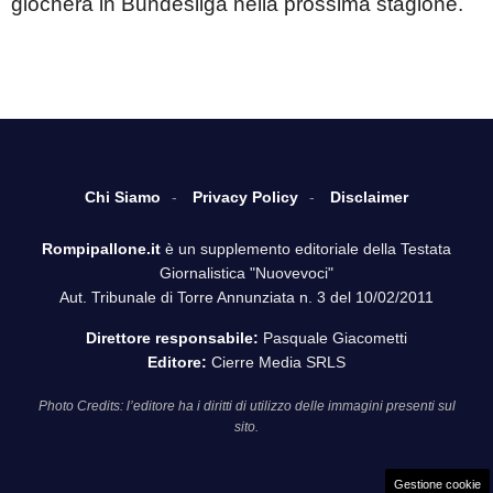
giocherà in Bundesliga nella prossima stagione.
Chi Siamo
Privacy Policy
Disclaimer
Rompipallone.it
è un supplemento editoriale della Testata
Giornalistica "Nuovevoci"
Aut. Tribunale di Torre Annunziata n. 3 del 10/02/2011
Direttore responsabile:
Pasquale Giacometti
Editore:
Cierre Media SRLS
Photo Credits: l’editore ha i diritti di utilizzo delle immagini presenti sul
sito.
Gestione cookie