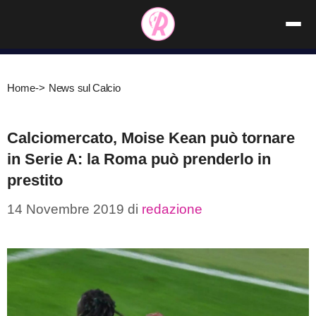
Vai
al
contenuto
Home
->
News sul Calcio
Calciomercato, Moise Kean può tornare
in Serie A: la Roma può prenderlo in
prestito
14 Novembre 2019
di
redazione