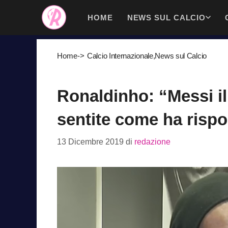
Vai
HOME
NEWS SUL CALCIO
al
contenuto
Home
->
Calcio Internazionale
,
News sul Calcio
Ronaldinho: “Messi il
sentite come ha rispo
13 Dicembre 2019
di
redazione