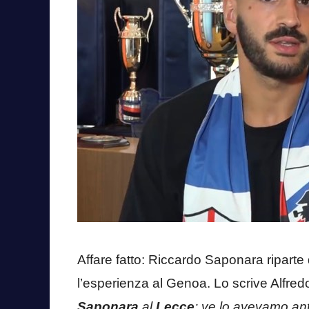
Affare fatto: Riccardo Saponara riparte
l’esperienza al Genoa. Lo scrive Alfredo 
Saponara
al
Lecce
:
ve lo avevamo ant