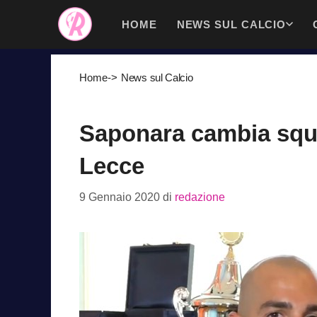
Vai
HOME
NEWS SUL CALCIO
al
contenuto
Home
->
News sul Calcio
Saponara cambia squa
Lecce
9 Gennaio 2020
di
redazione