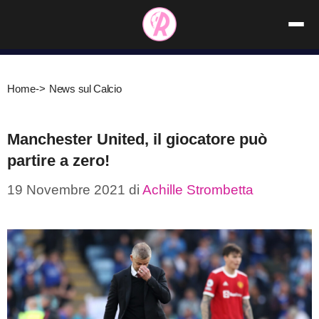
Vai
al
contenuto
Home
->
News sul Calcio
Manchester United, il giocatore può
partire a zero!
19 Novembre 2021
di
Achille Strombetta