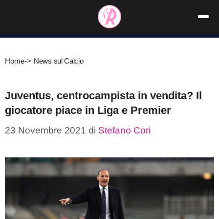
Vai
al
contenuto
Home
->
News sul Calcio
Juventus, centrocampista in vendita? Il
giocatore piace in Liga e Premier
23 Novembre 2021
di
Stefano Cori