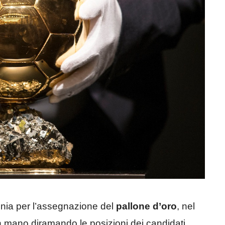
onia per l’assegnazione del
pallone d’oro
, nel
 mano diramando le posizioni dei candidati,