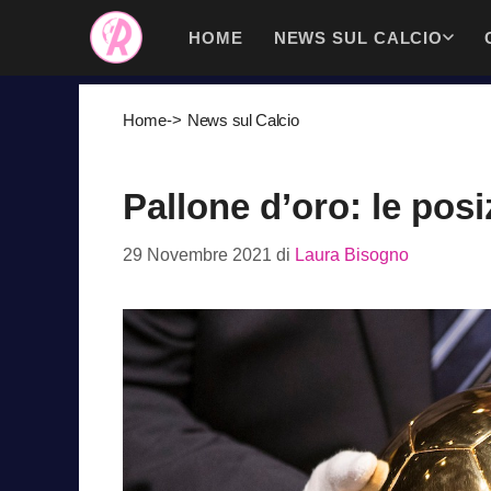
Vai
HOME
NEWS SUL CALCIO
al
contenuto
Home
->
News sul Calcio
Pallone d’oro: le posiz
29 Novembre 2021
di
Laura Bisogno