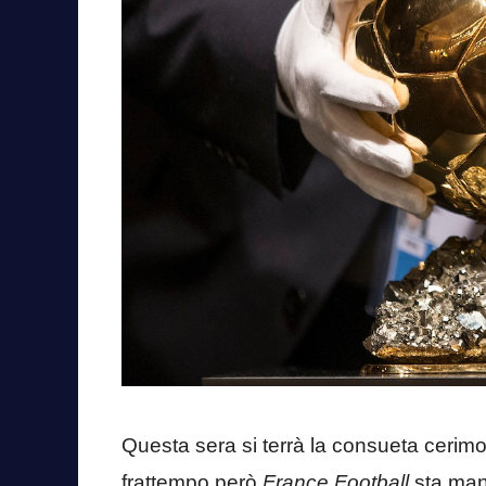
Questa sera si terrà la consueta cerim
frattempo però
France Football
sta man