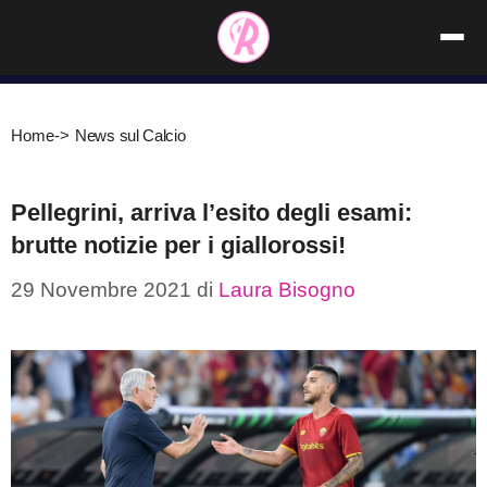
Vai
al
contenuto
Home
->
News sul Calcio
Pellegrini, arriva l’esito degli esami:
brutte notizie per i giallorossi!
29 Novembre 2021
di
Laura Bisogno