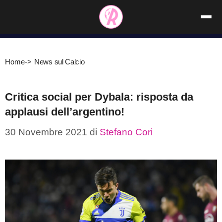
Vai
al
contenuto
Home
->
News sul Calcio
Critica social per Dybala: risposta da
applausi dell’argentino!
30 Novembre 2021
di
Stefano Cori