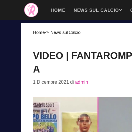
Vai
HOME
NEWS SUL CALCIO
al
contenuto
Home
->
News sul Calcio
VIDEO | FANTAROMPI
A
1 Dicembre 2021
di
admin