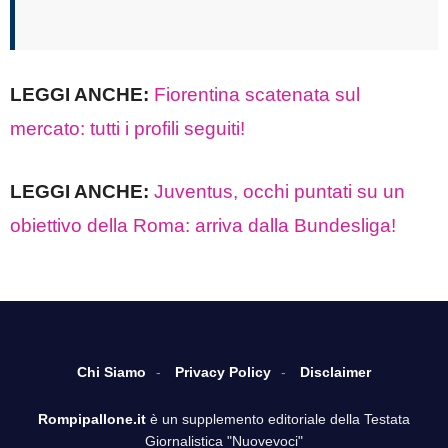
LEGGI ANCHE:
Fiorentina scatenata sul
mercato: tutti i profili seguiti!
LEGGI ANCHE:
Juventus, occhi puntati su un
obiettivo della Roma: arriva dalla Bundesliga!
Chi Siamo
Privacy Policy
Disclaimer
Rompipallone.it
è un supplemento editoriale della Testata
Giornalistica "Nuovevoci"