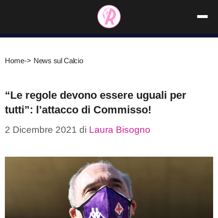
Vai
al
contenuto
Home
->
News sul Calcio
“Le regole devono essere uguali per
tutti”: l’attacco di Commisso!
2 Dicembre 2021
di
Laura Bisogno