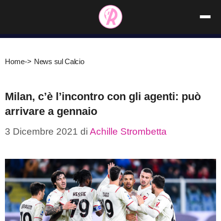
Vai
al
contenuto
Home
->
News sul Calcio
Milan, c’è l’incontro con gli agenti: può
arrivare a gennaio
3 Dicembre 2021
di
Achille Strombetta