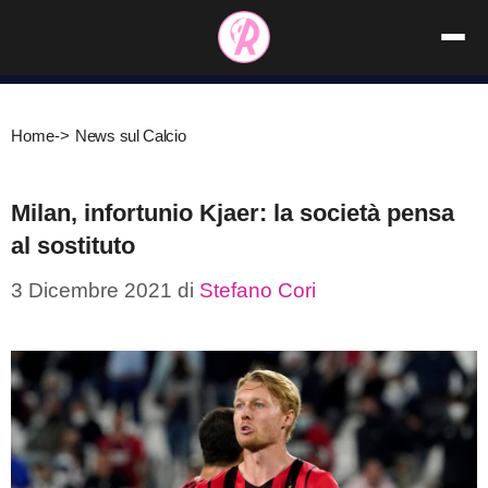
Vai
al
contenuto
Home
->
News sul Calcio
Milan, infortunio Kjaer: la società pensa
al sostituto
3 Dicembre 2021
di
Stefano Cori