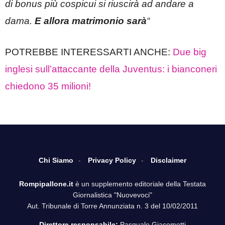
di bonus più cospicui si riuscirà ad andare a
dama.
E allora matrimonio sarà
“
POTREBBE INTERESSARTI ANCHE:
Due big
inglesi sull’attaccante della Juventus: i bianconeri
chiedono 35 milioni!
Chi Siamo
Privacy Policy
Disclaimer
Rompipallone.it
è un supplemento editoriale della Testata
Giornalistica "Nuovevoci"
Aut. Tribunale di Torre Annunziata n. 3 del 10/02/2011
Direttore responsabile:
Pasquale Giacometti