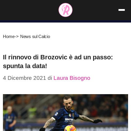
Vai
al
contenuto
Home
->
News sul Calcio
Il rinnovo di Brozovic è ad un passo:
spunta la data!
4 Dicembre 2021
di
Laura Bisogno