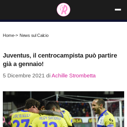
Vai
al
contenuto
Home
->
News sul Calcio
Juventus, il centrocampista può partire
già a gennaio!
5 Dicembre 2021
di
Achille Strombetta