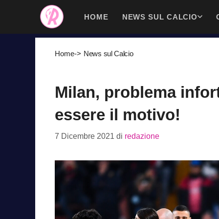
Vai
HOME
NEWS SUL CALCIO
al
contenuto
Home
->
News sul Calcio
Milan, problema infor
essere il motivo!
7 Dicembre 2021
di
redazione