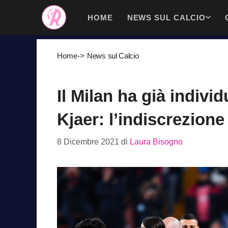
Vai
HOME
NEWS SUL CALCIO
al
contenuto
Home
->
News sul Calcio
Il Milan ha già indivi
Kjaer: l’indiscrezione
8 Dicembre 2021
di
Laura Bisogno