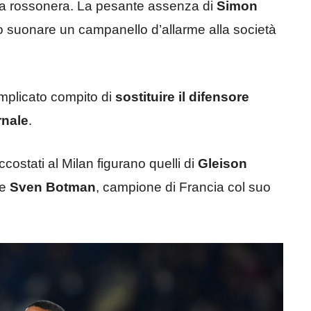
enza rossonera. La pesante assenza di
Simon
tto suonare un campanello d’allarme alla società
omplicato compito di
sostituire il difensore
rnale
.
accostati al Milan figurano quelli di
Gleison
 e
Sven Botman
, campione di Francia col suo