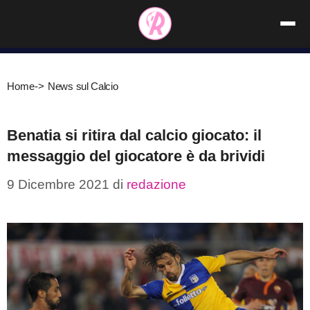
Vai
al
contenuto
Home
->
News sul Calcio
Benatia si ritira dal calcio giocato: il
messaggio del giocatore è da brividi
9 Dicembre 2021
di
redazione