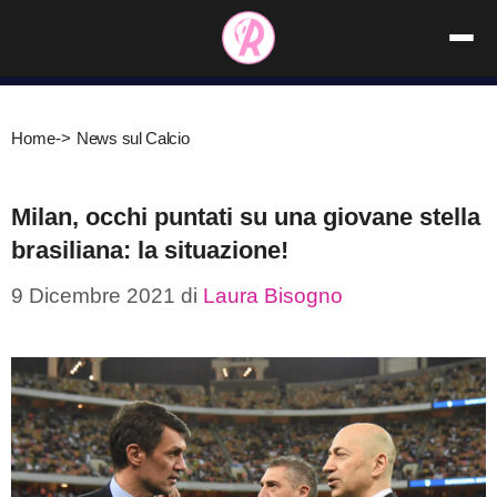
Vai
al
contenuto
Home
->
News sul Calcio
Milan, occhi puntati su una giovane stella
brasiliana: la situazione!
9 Dicembre 2021
di
Laura Bisogno