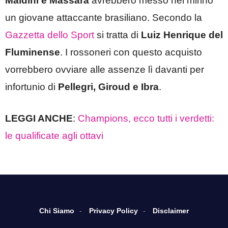
Maldini e Massara
avrebbero messo nel mirino
un giovane attaccante brasiliano. Secondo la
Gazzetta dello Sport
si tratta di
Luiz Henrique del
Fluminense
. I rossoneri con questo acquisto
vorrebbero ovviare alle assenze lì davanti per
infortunio di
Pellegri, Giroud e Ibra
.
LEGGI ANCHE
:
Champions, ecco tutti i verdetti:
le qualificate agli ottavi
Chi Siamo
Privacy Policy
Disclaimer