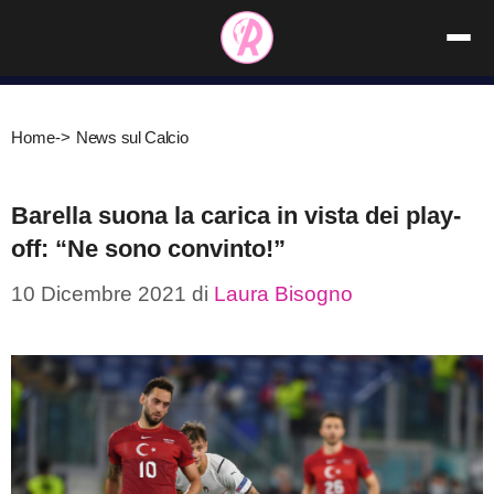
Vai
al
contenuto
Home
->
News sul Calcio
Barella suona la carica in vista dei play-
off: “Ne sono convinto!”
10 Dicembre 2021
di
Laura Bisogno