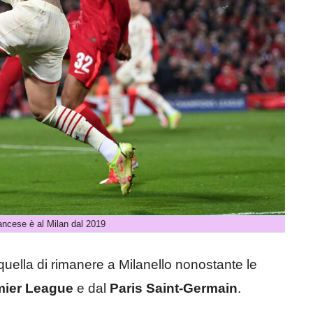
rancese è al Milan dal 2019
uella di rimanere a Milanello nonostante le
mier League
e dal
Paris Saint-Germain
.