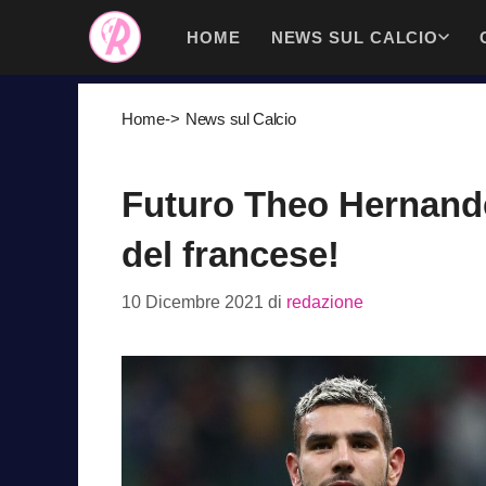
Vai
HOME
NEWS SUL CALCIO
al
contenuto
Home
->
News sul Calcio
Futuro Theo Hernandez
del francese!
10 Dicembre 2021
di
redazione