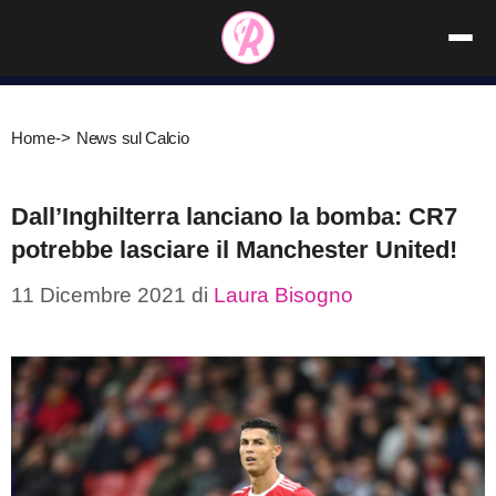
Vai
al
contenuto
Home
->
News sul Calcio
Dall’Inghilterra lanciano la bomba: CR7
potrebbe lasciare il Manchester United!
11 Dicembre 2021
di
Laura Bisogno