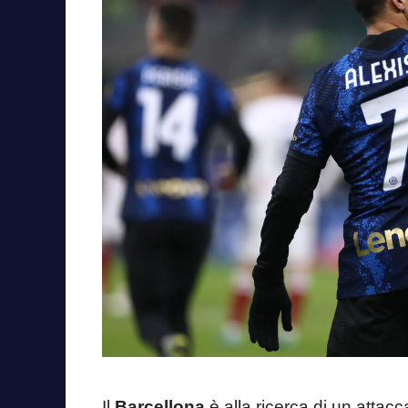
Il
Barcellona
è alla ricerca di un attacc