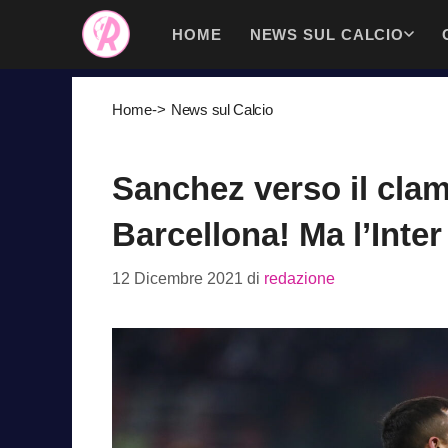
Vai
HOME
NEWS SUL CALCIO
al
contenuto
Home
->
News sul Calcio
Sanchez verso il clam
Barcellona! Ma l’Inter 
12 Dicembre 2021
di
redazione