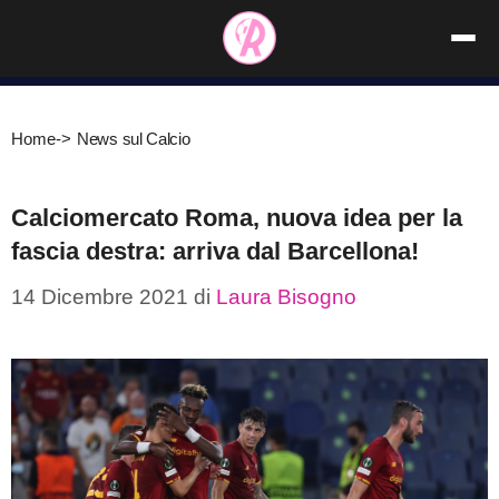
Vai
al
contenuto
Home
->
News sul Calcio
Calciomercato Roma, nuova idea per la
fascia destra: arriva dal Barcellona!
14 Dicembre 2021
di
Laura Bisogno