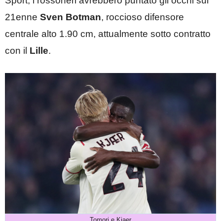
Sport, i rossoneri avrebbero puntato gli occhi sul
21enne
Sven Botman
, roccioso difensore
centrale alto 1.90 cm, attualmente sotto contratto
con il
Lille
.
Tomori e Kjaer