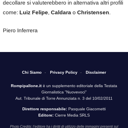
decollare si valuterebbero in alternativa altri profili
come:
Luiz Felipe
,
Caldara
o
Christensen
.
Piero Inferrera
Chi Siamo
Privacy Policy
Disclaimer
Rompipallone.it
è un supplemento editoriale della Testata
Giornalistica "Nuovevoci"
Aut. Tribunale di Torre Annunziata n. 3 del 10/02/2011
Direttore responsabile:
Pasquale Giacometti
Editore:
Cierre Media SRLS
Photo Credits: l’editore ha i diritti di utilizzo delle immagini presenti sul