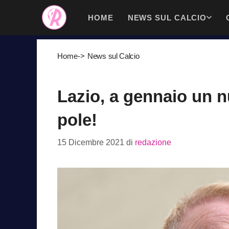
Vai
HOME
NEWS SUL CALCIO
al
contenuto
Home
->
News sul Calcio
Lazio, a gennaio un nu
pole!
15 Dicembre 2021
di
redazione