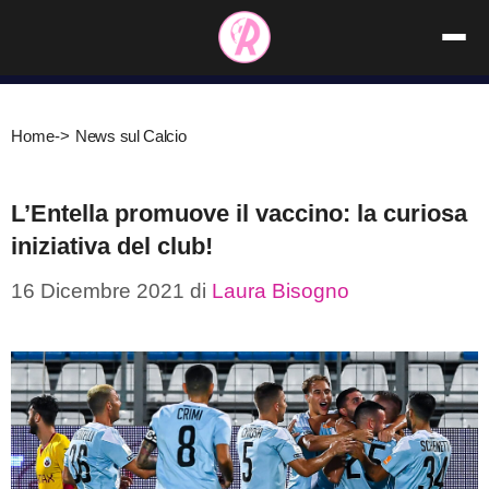
Vai
al
contenuto
Home
->
News sul Calcio
L’Entella promuove il vaccino: la curiosa
iniziativa del club!
16 Dicembre 2021
di
Laura Bisogno