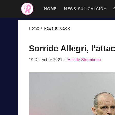
Vai
HOME
NEWS SUL CALCIO
al
contenuto
Home
->
News sul Calcio
Sorride Allegri, l’atta
19 Dicembre 2021
di
Achille Strombetta