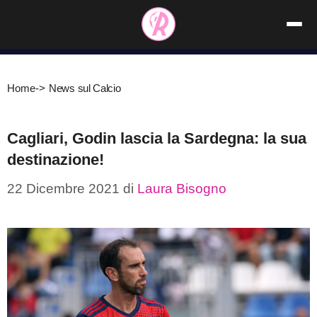
Vai
al
contenuto
Home
->
News sul Calcio
Cagliari, Godin lascia la Sardegna: la sua
destinazione!
22 Dicembre 2021
di
Laura Bisogno