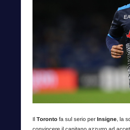
Il
Toronto
fa sul serio per
Insigne
, la 
convincere il capitano azzurro ad accett