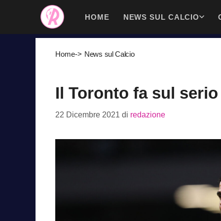
Vai
HOME
NEWS SUL CALCIO
al
contenuto
Home
->
News sul Calcio
Il Toronto fa sul serio
22 Dicembre 2021
di
redazione