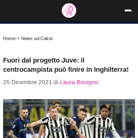
Vai
al
contenuto
Home
->
News sul Calcio
Fuori dal progetto Juve: il
centrocampista può finire in Inghilterra!
25 Dicembre 2021
di
Laura Bisogno