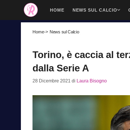
Vai
HOME
NEWS SUL CALCIO
al
contenuto
Home
->
News sul Calcio
Torino, è caccia al te
dalla Serie A
28 Dicembre 2021
di
Laura Bisogno