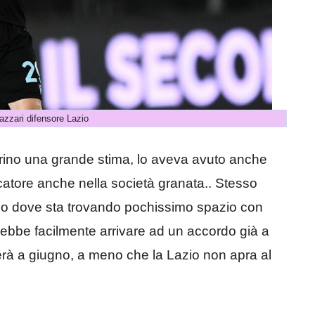
zzari difensore Lazio
algerino una grande stima, lo aveva avuto anche
catore anche nella società granata.. Stesso
azio dove sta trovando pochissimo spazio con
otrebbe facilmente arrivare ad un accordo già a
erà a giugno, a meno che la Lazio non apra al