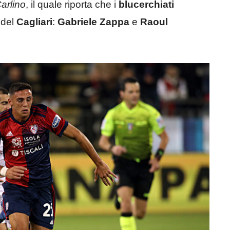
Carlino
, il quale riporta che i
blucerchiati
 del
Cagliari
:
Gabriele Zappa
e
Raoul