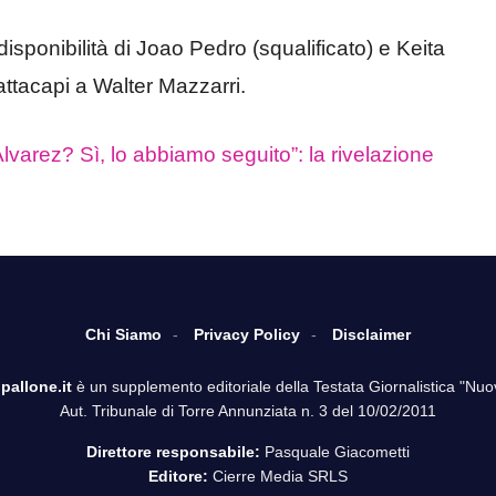
isponibilità di Joao Pedro (squalificato) e Keita
rattacapi a Walter Mazzarri.
Alvarez? Sì, lo abbiamo seguito”: la rivelazione
Chi Siamo
Privacy Policy
Disclaimer
pallone.it
è un supplemento editoriale della Testata Giornalistica "Nuo
Aut. Tribunale di Torre Annunziata n. 3 del 10/02/2011
Direttore responsabile:
Pasquale Giacometti
Editore:
Cierre Media SRLS