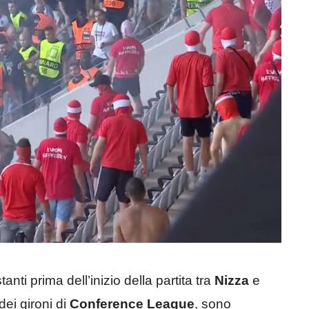
stanti prima dell’inizio della partita tra
Nizza
e
dei gironi di
Conference League
, sono