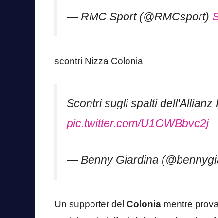
— RMC Sport (@RMCsport)
S
scontri Nizza Colonia
Scontri sugli spalti dell'Allian
pic.twitter.com/U1OWBbvc2j
— Benny Giardina (@bennygi
Un supporter del
Colonia
mentre provav