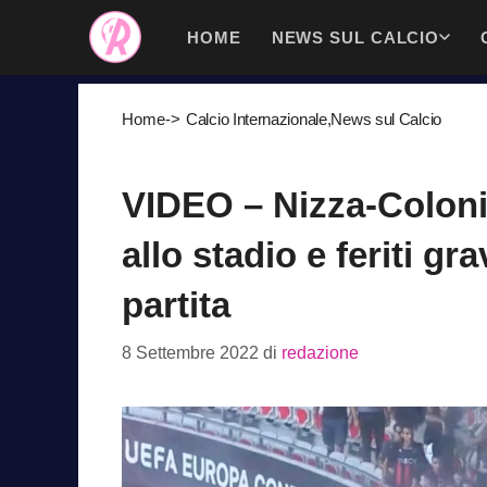
Vai
HOME
NEWS SUL CALCIO
al
contenuto
Home
->
Calcio Internazionale
,
News sul Calcio
VIDEO – Nizza-Colonia
allo stadio e feriti gr
partita
8 Settembre 2022
di
redazione