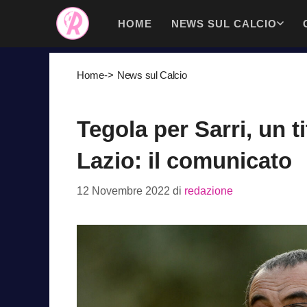
Vai
HOME
NEWS SUL CALCIO
al
contenuto
Home
->
News sul Calcio
Tegola per Sarri, un t
Lazio: il comunicato
12 Novembre 2022
di
redazione