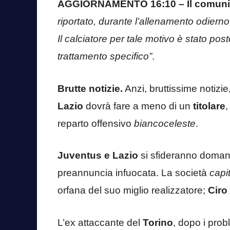
AGGIORNAMENTO 16:10 –
Il comuni
riportato, durante l’allenamento odierno
Il calciatore per tale motivo è stato po
trattamento specifico”
.
Brutte notizie.
Anzi, bruttissime notizie
Lazio
dovrà fare a meno di un
titolare
,
reparto offensivo
biancoceleste
.
Juventus e Lazio
si sfideranno doman
preannuncia infuocata. La società
capi
orfana del suo miglio realizzatore;
Ciro
L’ex attaccante del
Torino
, dopo i prob