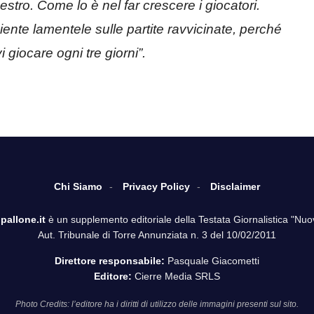
stro. Come lo è nel far crescere i giocatori.
niente lamentele sulle partite ravvicinate, perché
 giocare ogni tre giorni”.
Chi Siamo
Privacy Policy
Disclaimer
pallone.it
è un supplemento editoriale della Testata Giornalistica "Nuo
Aut. Tribunale di Torre Annunziata n. 3 del 10/02/2011
Direttore responsabile:
Pasquale Giacometti
Editore:
Cierre Media SRLS
Photo Credits: l’editore ha i diritti di utilizzo delle immagini presenti sul sito.