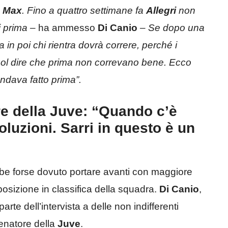
o
Max
. Fino a quattro settimane fa
Allegri
non
ni prima –
ha ammesso
Di Canio
– Se
dopo una
a in
poi chi rientra dovrà correre, perché i
uol dire che prima non correvano bene. Ecco
ndava fatto prima”.
re della Juve: “Quando c’è
luzioni. Sarri in questo è un
e forse dovuto portare avanti con maggiore
posizione in classifica della squadra.
Di Canio
,
rte dell’intervista a delle non indifferenti
lenatore della
Juve
.