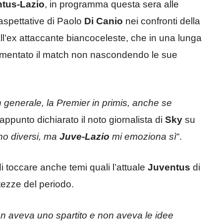
tus-Lazio
, in programma questa sera alle
spettative di Paolo
Di Canio
nei confronti della
all’ex attaccante biancoceleste, che in una lunga
entato il match non nascondendo le sue
n generale, la Premier in primis, anche se
appunto dichiarato il noto giornalista di
Sky
su
sono diversi, ma
Juve-Lazio
mi emoziona sì
“.
 toccare anche temi quali l’attuale
Juventus
di
rtezze del periodo.
n aveva uno spartito
e non aveva le idee