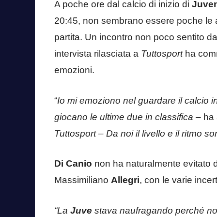
A poche ore dal calcio di inizio di
Juven
20:45, non sembrano essere poche le a
partita. Un incontro non poco sentito d
intervista rilasciata a
Tuttosport
ha comm
emozioni.
“
Io mi emoziono nel guardare il calcio i
giocano le ultime due in classifica –
ha 
Tuttosport
– Da noi il livello e il ritmo 
Di Canio
non ha naturalmente evitato di
Massimiliano
Allegri
, con le varie ince
“La
Juve
stava naufragando perché no