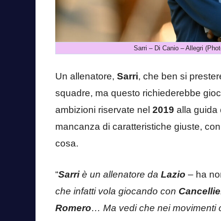
Sarri – Di Canio – Allegri (P
Un allenatore,
Sarri
, che ben si prester
squadre, ma questo richiederebbe gioca
ambizioni riservate nel
2019
alla guida
mancanza di caratteristiche giuste, con
cosa.
“
Sarri
è un allenatore da
Lazio
– ha no
che infatti vola giocando con
Cancellie
Romero
… Ma vedi che nei movimenti c