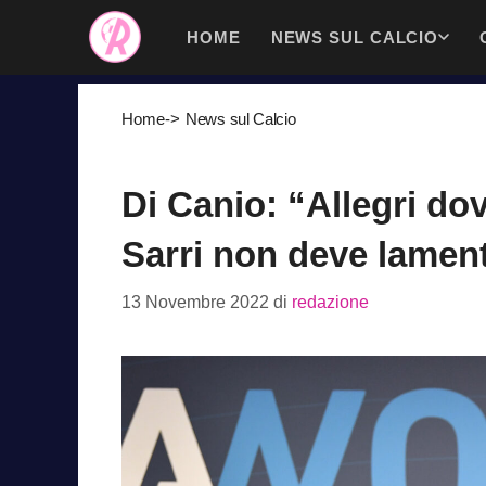
Vai
HOME
NEWS SUL CALCIO
al
contenuto
Home
->
News sul Calcio
Di Canio: “Allegri do
Sarri non deve lament
13 Novembre 2022
di
redazione