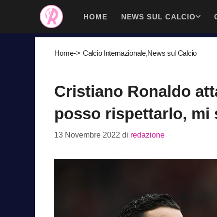
Vai
HOME
NEWS SUL CALCIO
al
contenuto
Home
->
Calcio Internazionale
,
News sul Calcio
Cristiano Ronaldo at
posso rispettarlo, mi 
13 Novembre 2022
di
redazione