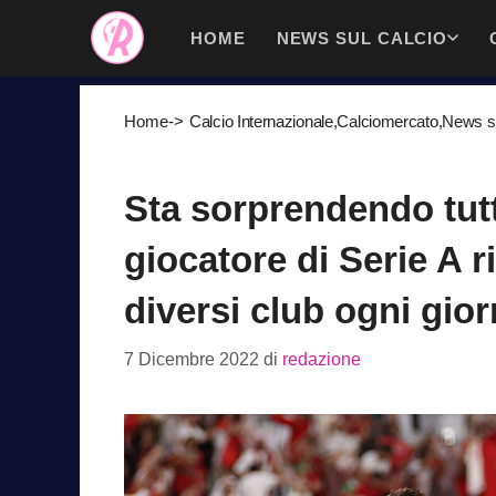
Vai
HOME
NEWS SUL CALCIO
al
contenuto
Home
->
Calcio Internazionale
,
Calciomercato
,
News su
Sta sorprendendo tutt
giocatore di Serie A 
diversi club ogni gio
7 Dicembre 2022
di
redazione