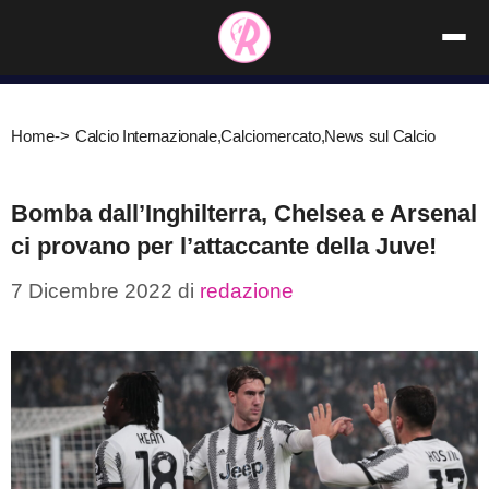
Vai
al
contenuto
Home
->
Calcio Internazionale
,
Calciomercato
,
News sul Calcio
Bomba dall’Inghilterra, Chelsea e Arsenal
ci provano per l’attaccante della Juve!
7 Dicembre 2022
di
redazione