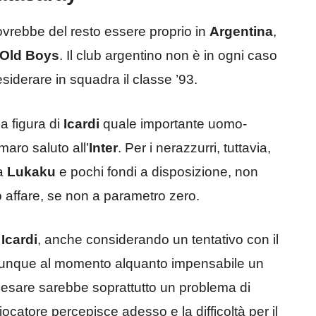
vrebbe del resto essere proprio in
Argentina
,
 Old Boys
. Il club argentino non è in ogni caso
siderare in squadra il classe ’93.
a figura di
Icardi
quale importante uomo-
aro saluto all’
Inter
. Per i nerazzurri, tuttavia,
ta
Lukaku
e pochi fondi a disposizione, non
vo affare, se non a parametro zero.
i
Icardi
, anche considerando un tentativo con il
unque al momento alquanto impensabile un
pesare sarebbe soprattutto un problema di
 giocatore percepisce adesso e la difficoltà per il