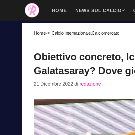
Vai
HOME
NEWS SUL CALCIO
al
contenuto
Home
->
Calcio Internazionale
,
Calciomercato
Obiettivo concreto, Ica
Galatasaray? Dove gi
21 Dicembre 2022
di
redazione