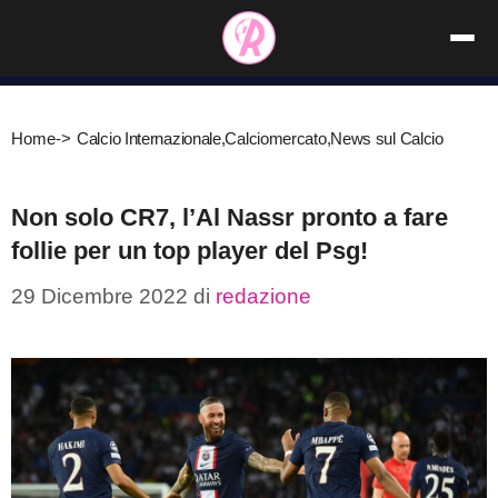
Vai
al
contenuto
Home
->
Calcio Internazionale
,
Calciomercato
,
News sul Calcio
Non solo CR7, l’Al Nassr pronto a fare
follie per un top player del Psg!
29 Dicembre 2022
di
redazione