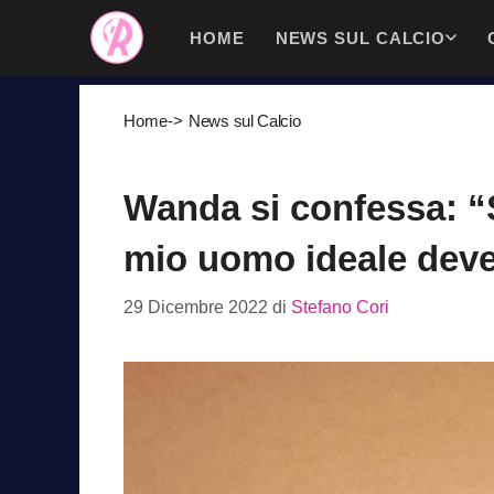
Vai
HOME
NEWS SUL CALCIO
al
contenuto
Home
->
News sul Calcio
Wanda si confessa: “S
mio uomo ideale deve
29 Dicembre 2022
di
Stefano Cori