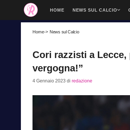
Vai
HOME
NEWS SUL CALCIO
al
contenuto
Home
->
News sul Calcio
Cori razzisti a Lecce,
vergogna!”
4 Gennaio 2023
di
redazione