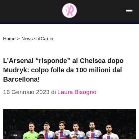
Vai
al
contenuto
Home
->
News sul Calcio
L’Arsenal “risponde” al Chelsea dopo
Mudryk: colpo folle da 100 milioni dal
Barcellona!
16 Gennaio 2023
di
Laura Bisogno