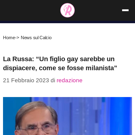
Vai
al
contenuto
Home
->
News sul Calcio
La Russa: “Un figlio gay sarebbe un
dispiacere, come se fosse milanista”
21 Febbraio 2023
di
redazione