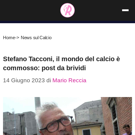
Vai
al
contenuto
Home
->
News sul Calcio
Stefano Tacconi, il mondo del calcio è
commosso: post da brividi
14 Giugno 2023
di
Mario Reccia