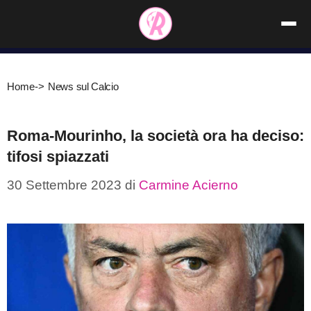
Vai
al
contenuto
Home
->
News sul Calcio
Roma-Mourinho, la società ora ha deciso:
tifosi spiazzati
30 Settembre 2023
di
Carmine Acierno